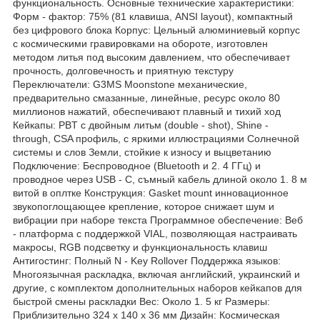
функциональность. Основные технические характеристики:
Форм - фактор: 75% (81 клавиша, ANSI layout), компактный
без цифрового блока Корпус: Цельный алюминиевый корпус
с космическими гравировками на обороте, изготовлен
методом литья под высоким давлением, что обеспечивает
прочность, долговечность и приятную текстуру
Переключатели: G3MS Moonstone механические,
предварительно смазанные, линейные, ресурс около 80
миллионов нажатий, обеспечивают плавный и тихий ход
Кейкапы: PBT с двойным литьм (double - shot), Shine -
through, CSA профиль, с яркими иллюстрациями Солнечной
системы и слов Земли, стойкие к износу и выцветанию
Подключение: Беспроводное (Bluetooth и 2. 4 ГГц) и
проводное через USB - C, съмный кабель длиной около 1. 8 м
витой в оплтке Конструкция: Gasket mount инновационное
звукопоглощающее крепление, которое снижает шум и
вибрации при наборе текста Программное обеспечение: Веб
- платформа с поддержкой VIAL, позволяющая настраивать
макросы, RGB подсветку и функциональность клавиш
Антигостинг: Полный N - Key Rollover Поддержка языков:
Многоязычная раскладка, включая английский, украинский и
другие, с комплектом дополнительных наборов кейкапов для
быстрой смены раскладки Вес: Около 1. 5 кг Размеры:
Приблизительно 324 x 140 x 36 мм Дизайн: Космическая