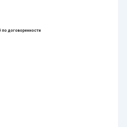
ей
по договоренности