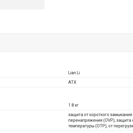
Lian Li
ATX
1.8 кг
защита от короткого замыкания 
перенапряжения (OVP), защита 
температуры (OTP), от перегруз