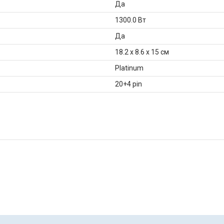
Да
1300.0 Вт
Да
18.2 x 8.6 x 15 см
Platinum
20+4 pin