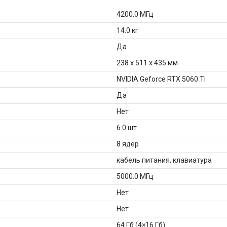
4200.0 МГц
14.0 кг
Да
238 х 511 х 435 мм
NVIDIA Geforce RTX 5060 Ti
Да
Нет
6.0 шт
8 ядер
кабель питания, клавиатура
5000.0 МГц
Нет
Нет
64 Гб (4×16 Гб)