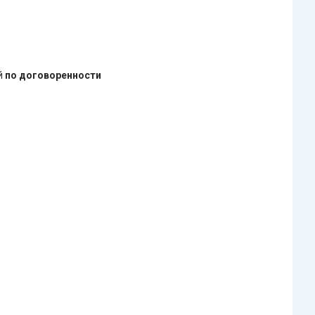
ей
по договоренности