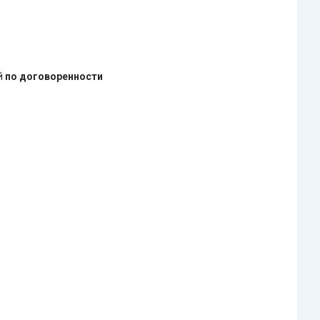
ей
по договоренности