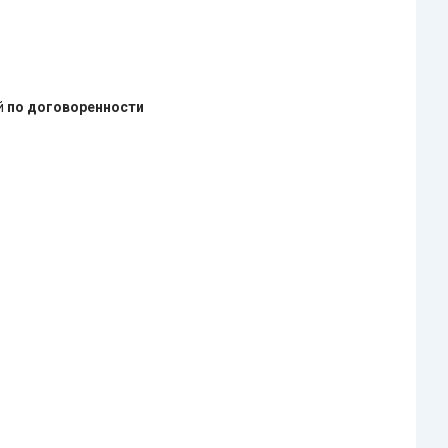
ей
по договоренности