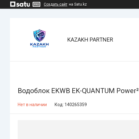
Создать сайт
на Satu.kz
KAZAKH PARTNER
Водоблок EKWB EK-QUANTUM Power² KI
Нет в наличии
Код:
140265359