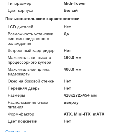
Типоразмер
Midi-Tower
Цвет корпуса
Белый
Пользовательские характеристики
LCD дисплей
Нет
Возможность установки
Да
системы жидкостного
охлаждения
Встроенный кард-ридер
Нет
Максимальная высота
160.0 мм
процессорного кулера
Максимальная длина
400.0 мм
видеокарты
Окно на боковой стенке
Нет
Передняя дверь
Нет
Размеры
418х272х454 мм
Расположение блока
вверху
питания
Форм-фактор
ATX, Mini-ITX, mATX
Цвет подсветки
Нет
Скрыть