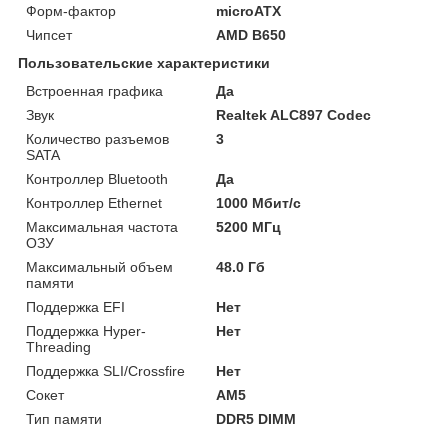
Форм-фактор
microATX
Чипсет
AMD B650
Пользовательские характеристики
Встроенная графика
Да
Звук
Realtek ALC897 Codec
Количество разъемов
3
SATA
Контроллер Bluetooth
Да
Контроллер Ethernet
1000 Мбит/с
Максимальная частота
5200 МГц
ОЗУ
Максимальный объем
48.0 Гб
памяти
Поддержка EFI
Нет
Поддержка Hyper-
Нет
Threading
Поддержка SLI/Crossfire
Нет
Сокет
AM5
Тип памяти
DDR5 DIMM