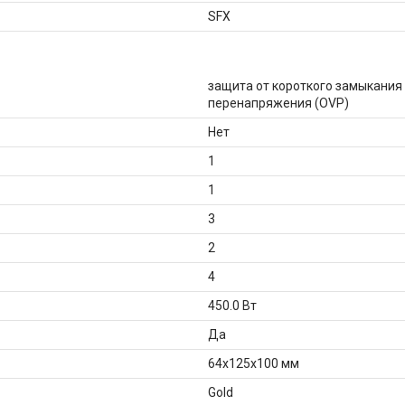
SFX
защита от короткого замыкания 
перенапряжения (OVP)
Нет
1
1
3
2
4
450.0 Вт
Да
64x125x100 мм
Gold