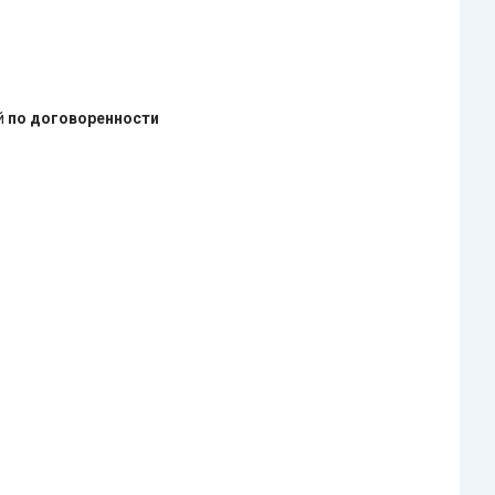
ей
по договоренности