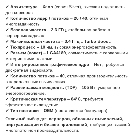
✔
Архитектура
–
Xeon
(серия Silver), высокая надежность
для серверов.
✔
Количество ядер / потоков
–
20 / 40
, отличная
многозадачность.
✔
Базовая частота
–
2.3 ГГц
, стабильная работа в
серверных задачах.
✔
Максимальная частота
–
3.4 ГГц
с
Turbo Boost
.
✔
Техпроцесс
–
10 нм
, высокая энергоэффективность.
✔
Разъем (сокет)
–
LGA4189
, совместимость с серверными
материнскими платами.
✔
Интегрированное графическое ядро
–
Нет
, требуется
дискретная видеокарта.
✔
Количество потоков
–
40
, отличная производительность
в параллельных вычислениях.
✔
Рассеиваемая мощность (TDP)
–
105 Вт
, умеренное
энергопотребление.
✔
Критическая температура
–
84°C
, требуется
эффективное охлаждение.
✔
Тип поставки
–
OEM
(поставляется без кулера).
Отличный выбор для
серверов, облачных вычислений,
виртуализации и бизнес-приложений
, требующих высокой
многопоточной производительности.